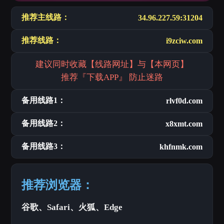
推荐主线路：
34.96.227.59:31204
推荐线路：
i9zciw.com
建议同时收藏【线路网址】与【本网页】
推荐『下载APP』 防止迷路
备用线路1：
rlvf0d.com
备用线路2：
x8xmt.com
备用线路3：
khfnmk.com
推荐浏览器：
谷歌、Safari、火狐、Edge